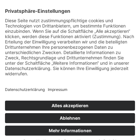
Quick Links
Photoessays
Portraits
Assignments
About
Contact Info
+49 15784480818
mail@celia-joy-homann.de
© 2026 Younic. All Rights Reserved.